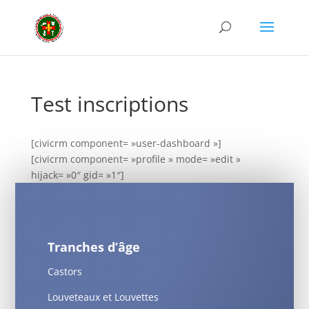
Test inscriptions
[civicrm component= »user-dashboard »]
[civicrm component= »profile » mode= »edit »
hijack= »0″ gid= »1″]
Tranches d’âge
Castors
Louveteaux et Louvettes