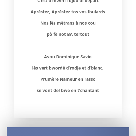
C’est d’mwin li djoû di départ
Aprèstez, Aprèstez tos vos foulards
Nos lès mètrans à nos cou
pô fè not BA tertout
Avou Dominique Savio
lès vert bwordé d’rodje et d’blanc,
Prumère Nameur en rasso
sè vont dèl bwè en t’chantant